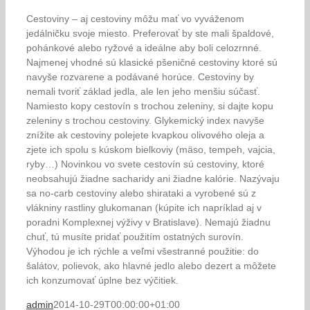
Cestoviny – aj cestoviny môžu mať vo vyváženom
jedálničku svoje miesto. Preferovať by ste mali špaldové,
pohánkové alebo ryžové a ideálne aby boli celozrnné.
Najmenej vhodné sú klasické pšeničné cestoviny ktoré sú
navyše rozvarene a podávané horúce. Cestoviny by
nemali tvoriť základ jedla, ale len jeho menšiu súčasť.
Namiesto kopy cestovín s trochou zeleniny, si dajte kopu
zeleniny s trochou cestoviny. Glykemický index navyše
znížite ak cestoviny polejete kvapkou olivového oleja a
zjete ich spolu s kúskom bielkoviy (mäso, tempeh, vajcia,
ryby…) Novinkou vo svete cestovín sú cestoviny, ktoré
neobsahujú žiadne sacharidy ani žiadne kalórie. Nazývaju
sa no-carb cestoviny alebo shirataki a vyrobené sú z
vlákniny rastliny glukomanan (kúpite ich napríklad aj v
poradni Komplexnej výživy v Bratislave). Nemajú žiadnu
chuť, tú musíte pridať použitím ostatných surovín.
Výhodou je ich rýchle a veľmi všestranné použitie: do
šalátov, polievok, ako hlavné jedlo alebo dezert a môžete
ich konzumovať úplne bez výčitiek.
admin
2014-10-29T00:00:00+01:00