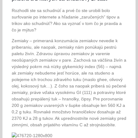
Rozhodli ste sa schudnúť a prvé čo ste urobili bolo
surfovanie po internete a hľadanie „zaručených“ tipov a
trikov ako schudnúť? Ako sa vyznať v tom čo je pravda a
čo je mýtus?
Zemiaky – primeraná konzumácia zemiakov nevedie k
priberaniu, ale naopak, zemiaky nám ponúkajú pestrú
paletu živín. Zdravou úpravou zemiakov je varenie
neošúpaných zemiakov v pare. Zachová sa väčšina živín a
výsledný pokrm má nízky glykemický index (56) – najmä
ak zemiaky nebudeme jesť horúce, ale na studeno a
polejeme ich trochou zdravého tuku (maslo ghee, olivový
olej, kokosový tuk…). Z čoho sa naopak priberá sú pečené
zemiaky, práve vďaka vysokému GI (111) a potraviny ktoré
obsahujú prepálený tuk – hranolky, čipsy. Pre porovnanie
200 g zemiakov uvarených v šupke obsahuje len 560 KJ a
0,2 g tuku. Rovnaké množstvo hranolčekov dosahuje až
2370 KJ a 28 g tukov. Ak uprednostníte nové zemiaky pred
zimnými, obsah prijatého vitamínu C až strojnásobíte.